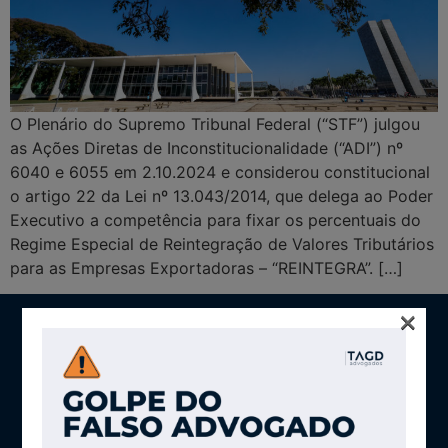
O Plenário do Supremo Tribunal Federal (“STF”) julgou
as Ações Diretas de Inconstitucionalidade (“ADI”) nº
6040 e 6055 em 2.10.2024 e considerou constitucional
o artigo 22 da Lei nº 13.043/2014, que delega ao Poder
Executivo a competência para fixar os percentuais do
Regime Especial de Reintegração de Valores Tributários
para as Empresas Exportadoras – “REINTEGRA”. […]
×
SÃO PAULO
Av. Brig. Faria Lima, 2894 – CJ 51
Jardim Paulistano - São Paulo - SP
CEP - 01451-000