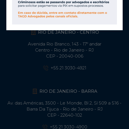
+55 11 3030-4906
RIO DE JANEIRO - CENTRO
Avenida Rio Branco, 143 - 17º andar
Centro - Rio de Janeiro - RJ
CEP - 20040-006
+55 21 3030-4921
RIO DE JANEIRO - BARRA
Av. das Américas, 3500 - Le Monde, Bl 2, Sl 509 a 516 -
Barra Da Tijuca - Rio de Janeiro - RJ
CEP - 22640-102​
+55 21 3030-4900