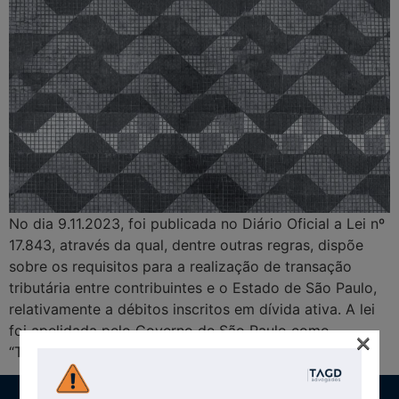
No dia 9.11.2023, foi publicada no Diário Oficial a Lei nº
17.843, através da qual, dentre outras regras, dispõe
sobre os requisitos para a realização de transação
tributária entre contribuintes e o Estado de São Paulo,
relativamente a débitos inscritos em dívida ativa. A lei
foi apelidada pelo Governo de São Paulo como
×
“Transaciona SP” […]