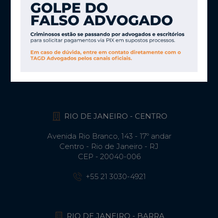
SÃO PAULO
Av. Brig. Faria Lima, 2894 – CJ 51
Jardim Paulistano - São Paulo - SP
CEP - 01451-000
+55 11 3030-4906
RIO DE JANEIRO - CENTRO
Avenida Rio Branco, 143 - 17º andar
Centro - Rio de Janeiro - RJ
CEP - 20040-006
+55 21 3030-4921
RIO DE JANEIRO - BARRA