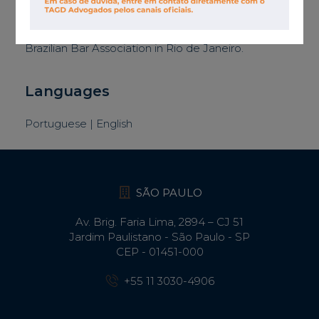
Associations
Brazilian Bar Association in Rio de Janeiro.
Languages
Portuguese | English
SÃO PAULO
Av. Brig. Faria Lima, 2894 – CJ 51
Jardim Paulistano - São Paulo - SP
CEP - 01451-000
+55 11 3030-4906