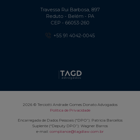
Travessa Rui Barbosa, 897
Reduto - Belém - PA
CEP - 66053-260
+55 91 4042-0045
2026 © Terciotti Andrade Gomes Donato Advogados
Política de Privacidade
Encarregada de Dados Pessoais (“DPO”): Patricia Barcellos
Suplente (“Deputy DPO”): Wagner Barros
e-mail:
compliance@tagdlaw.com.br