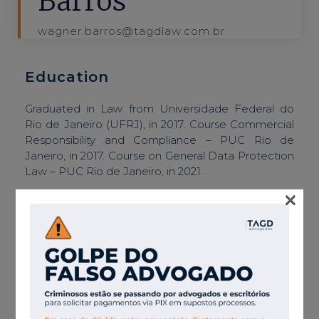
Barros
wagner.barros@tagdlaw.com.br
Education
Graduated in Law from Universidade Federal do
Rio de Janeiro (UFRJ), in 2017. Course Commercial
Responsibility and Compliance – PUC Rio de
Janeiro, in 2017. Course on General Data Protection
Law – PUC Rio de Janeiro, in 2021.
×
Wagner Barros works in the corporate area in
general, especially in the preparation of bylaws and
articles of incorporation, shareholders and
quotaholders agreements, minutes and other
corporate documents. He also provides legal
advice on corporate matters and commercial
transactions for Brazilian and foreign clients.