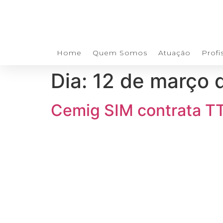
Skip
to
content
Home
Quem Somos
Atuação
Profi
Dia:
12 de março 
Cemig SIM contrata TTS